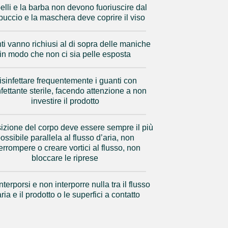
pelli e la barba non devono fuoriuscire dal
uccio e la maschera deve coprire il viso
nti vanno richiusi al di sopra delle maniche
in modo che non ci sia pelle esposta
isinfettare frequentemente i guanti con
nfettante sterile, facendo attenzione a non
investire il prodotto
izione del corpo deve essere sempre il più
ossibile parallela al flusso d’aria, non
terrompere o creare vortici al flusso, non
bloccare le riprese
terporsi e non interporre nulla tra il flusso
aria e il prodotto o le superfici a contatto