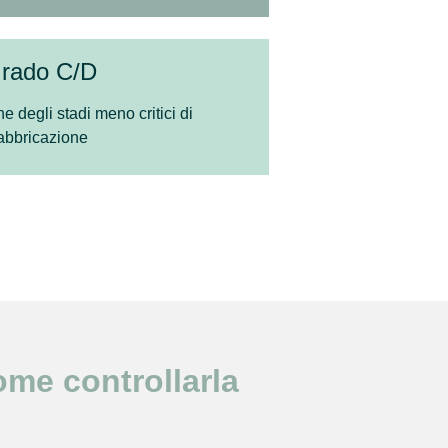
rado C/D
ne degli stadi meno critici di
abbricazione
ome controllarla