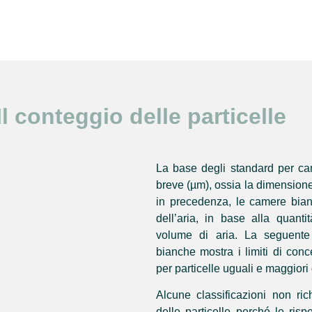
Il conteggio delle particelle
La base degli standard per ca
breve (µm), ossia la dimensione 
in precedenza, le camere bianc
dell’aria, in base alla quanti
volume di aria. La seguente 
bianche mostra i limiti di conc
per particelle uguali e maggiori
Alcune classificazioni non ric
delle particelle perché le ris