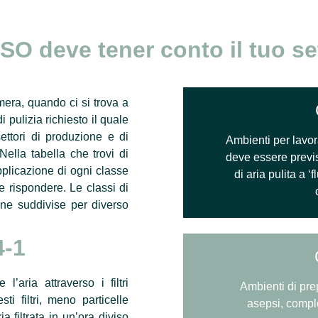
ISO deve tener conto il tuo se
mera, quando ci si trova a
i pulizia richiesto il quale
ettori di produzione e di
Ambienti per lavora
Nella tabella che trovi di
deve essere previs
pplicazione di ogni classe
di aria pulita a 
e rispondere. Le classi di
ine suddivise per diverso
4-1
l’aria attraverso i filtri
Ambienti di pre
i filtri, meno particelle
asepsi, compl
a filtrata in un’ora diviso