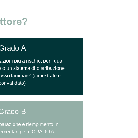
ttore?
Grado A
zioni più a rischio, per i quali
to un sistema di distribuzione
‘flusso laminare’ (dimostrato e
convalidato)
Grado B
parazione e riempimento in
ementari per il GRADO A.