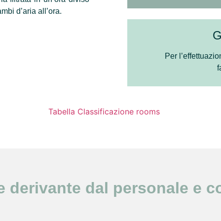
mbi d’aria all’ora.
G
Per l’effettuazio
f
 derivante dal personale e c