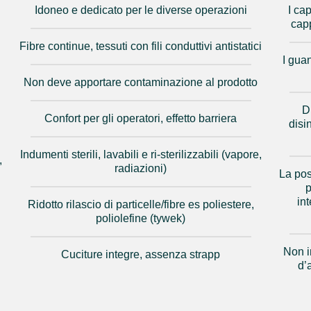
Idoneo e dedicato per le diverse operazioni
I ca
capp
Fibre continue, tessuti con fili conduttivi antistatici
I gua
Non deve apportare contaminazione al prodotto
D
Confort per gli operatori, effetto barriera
disi
Indumenti sterili, lavabili e ri-sterilizzabili (vapore,
,
radiazioni)
La pos
p
in
Ridotto rilascio di particelle/fibre es poliestere,
poliolefine (tywek)
Non in
Cuciture integre, assenza strapp
d’